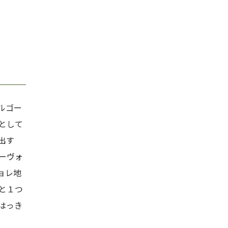
ルゴー
として
出す
ーヴォ
ョレ地
と１つ
はっき