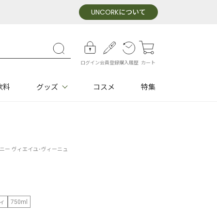
UNCORK
について
ログイン
会員登録
購入履歴
カート
飲料
グッズ
コスメ
特集
ニー ヴィエイユ･ヴィーニュ
ィ
750ml