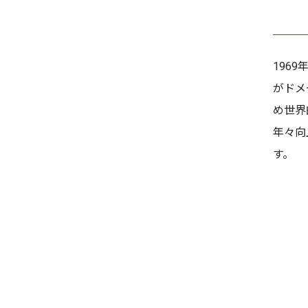
196
がドメ
め世界
年々向
す。