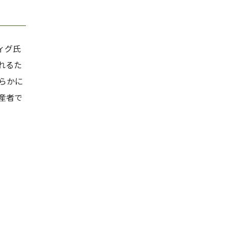
ィグ氏
れるた
らかに
産者で