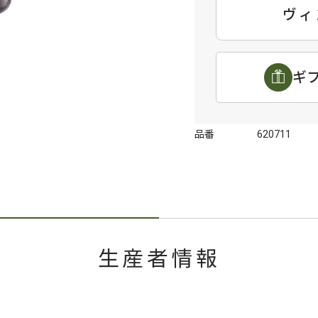
ヴィ
ギ
品番
620711
生産者情報