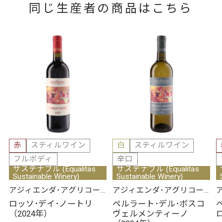
同じ生産者の商品はこちら
赤
スティルワイン
白
スティルワイン
フルボディ
辛口
サステナブル (Equalitas
サステナブル (Equalitas
Sustainable Winery)
Sustainable Winery)
アジィエンダ･アグリコー
アジィエンダ･アグリコー
ラ･トゥア･リータ
ラ･トゥア･リータ
ロッソ･デイ･ノートリ
ペルラート･デル･ボスコ
（2024年）
ヴェルメンティーノ