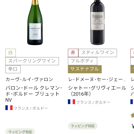
白
赤
スティルワイン
スパークリングワイン
フルボディ
辛口
サステナブル
カーヴ･ルイ･ヴァロン
レ･ドメーヌ･セー･ジェー･
エール
バロン･ドール クレマン･
シャトー･グリヴィエール
ド･ボルドー ブリュット
（2016年）
NV
フランス
ボルドー
フランス
ボルドー