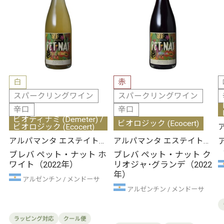
白
赤
スパークリングワイン
スパークリングワイン
辛口
辛口
ビオディナミ (Demeter) /
ビオロジック (Ecocert)
ビオロジック (Ecocert)
アルパマンタ エステイト･
アルパマンタ エステイト･
ワインズ
ワインズ
ブレバ ペット・ナット ホ
ブレバ ペット・ナット ク
ワイト（2022年）
リオジャ･グランデ（2022
年）
アルゼンチン
メンドーサ
アルゼンチン
メンドーサ