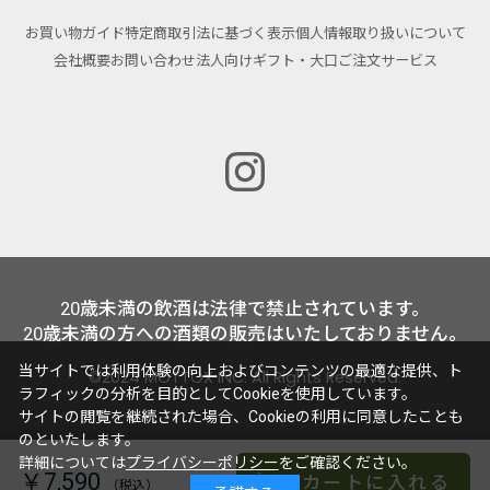
お買い物ガイド
特定商取引法に基づく表示
個人情報取り扱いについて
会社概要
お問い合わせ
法人向けギフト・大口ご注文サービス
20歳未満の飲酒は法律で禁止されています。
20歳未満の方への酒類の販売はいたしておりません。
当サイトでは利用体験の向上およびコンテンツの最適な提供、ト
©2024 MOTTOX INC. All Rights Reserved.
ラフィックの分析を目的としてCookieを使用しています。
サイトの閲覧を継続された場合、Cookieの利用に同意したことも
のといたします。
詳細については
プライバシーポリシー
をご確認ください。
￥7,590
カートに入れる