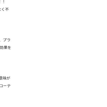
！！
なく不
、プラ
熱効果を
意味が
コーテ