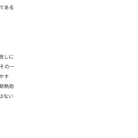
である
放しに
その一
やす
断熱効
はない