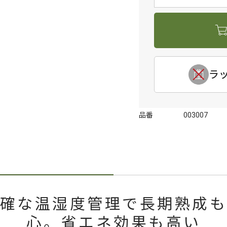
ラ
品番
003007
確な温湿度管理で長期熟成
心。省エネ効果も高い