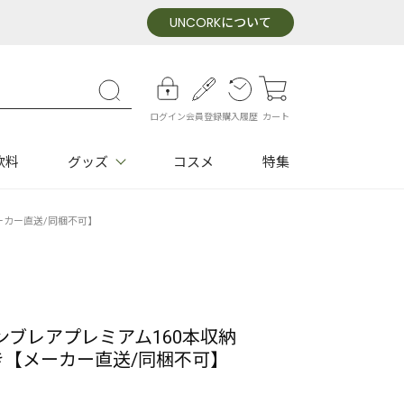
UNCORK
について
ログイン
会員登録
購入履歴
カート
飲料
グッズ
コスメ
特集
メーカー直送/同梱不可】
ンブレアプレミアム160本収納
右開き【メーカー直送/同梱不可】