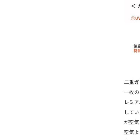
二重ガ
一枚の
レミア
してい
が空気
空気よ