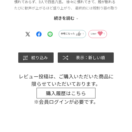
慣れておらず、3人で四苦八苦。 徐々に慣れてきて、殻が割れる
たびに歓声が上がるほど盛り上がり、 最終的には殻割り器の取り
合いでした。 一度割り始めると止まらず、一時間ほどで全部食べ
続きを読む
切っちゃいました。 味も、市販のマカデミアナッツよりも味わい
が一味違っていて、満場一致の美味しさでした。友人にも喜んで
もらえて、購入してよかったです。 リピートしたいと思っていま
参考になった
1
Like!
1
す！
絞り込み
表示：新しい順
レビュー投稿は、ご購入いただいた商品に
限らせていただいております。
購入履歴はこちら
※会員ログインが必要です。