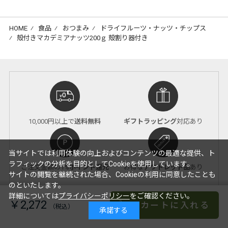
HOME
⁄
食品
⁄
おつまみ
⁄
ドライフルーツ・ナッツ・チップス
⁄
殻付きマカデミアナッツ200ｇ 殻割り器付き
10,000円以上で
送料無料
ギフトラッピング
対応あり
当サイトでは利用体験の向上およびコンテンツの最適な提供、ト
ラフィックの分析を目的としてCookieを使用しています。
ご注文金額の1%
ポイント還元
お得な
アウトレット品
あり
サイトの閲覧を継続された場合、Cookieの利用に同意したことも
のといたします。
詳細については
プライバシーポリシー
をご確認ください。
￥2,272
カートに入れる
承諾する
おつまみ