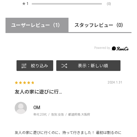
★
1
(0)
ユーザーレビュー
（1）
スタッフレビュー
（0）
絞り込み
表示：新しい順
2024.1.31
友人の家に遊びに行…
OM
年代:
20代
性別:
女性
都道府県:
大阪府
友人の家に遊びに行くのに、持って行きました！ 最初は割るのに