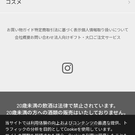
コスメ
お買い物ガイド
特定商取引法に基づく表示
個人情報取り扱いについて
会社概要
お問い合わせ
法人向けギフト・大口ご注文サービス
20歳未満の飲酒は法律で禁止されています。
20歳未満の方への酒類の販売はいたしておりません。
当サイトでは利用体験の向上およびコンテンツの最適な提供、ト
©2024 MOTTOX INC. All Rights Reserved.
ラフィックの分析を目的としてCookieを使用しています。