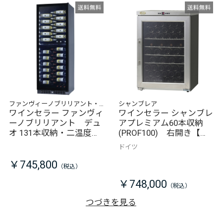
ファンヴィーノブリリアント・
シャンブレア
デュオ
ワインセラー ファンヴィ
ワインセラー シャンブレ
ーノブリリアント デュ
アプレミアム60本収納
オ 131本収納・二温度帯
(PROF100) 右開き【メ
対応(BU-468D) 右開き
ーカー直送/同梱不可】
ドイツ
【メーカー直送/同梱不
可】
￥745,800
￥748,000
つづきを見る