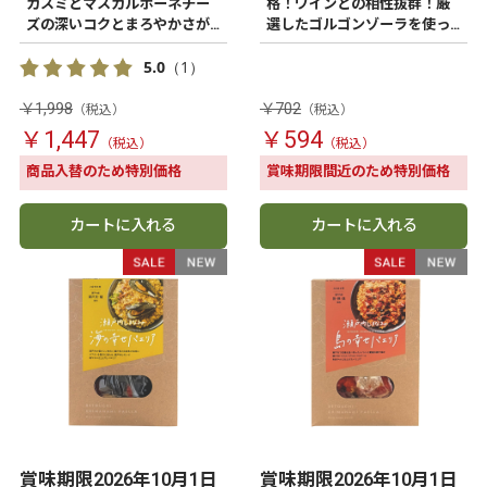
カスミとマスカルポーネチー
格！ワインとの相性抜群！厳
ズの深いコクとまろやかさが
選したゴルゴンゾーラを使っ
きいたワインにあうパエリ
たワインのためのおつまみナ
ア。
ッツ
5.0
（1）
￥1,998
￥702
￥1,447
￥594
商品入替のため特別価格
賞味期限間近のため特別価格
カートに入れる
カートに入れる
賞味期限2026年10月1日
賞味期限2026年10月1日