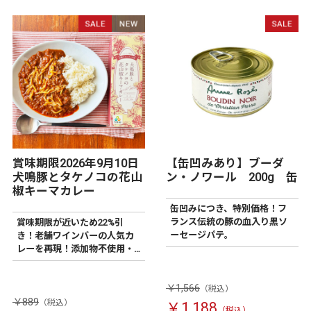
賞味期限2026年9月10日
【缶凹みあり】ブーダ
犬鳴豚とタケノコの花山
ン・ノワール 200g 缶
椒キーマカレー
缶凹みにつき、特別価格！フ
ランス伝統の豚の血入り黒ソ
賞味期限が近いため22%引
ーセージパテ。
き！老舗ワインバーの人気カ
レーを再現！添加物不使用・
こだわりの食材を使ったワイ
ンにあうカレー。
￥1,566
￥889
￥1,188