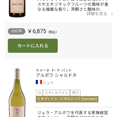
スやエキゾチックフルーツの風味が重
なる複雑な香り。芳醇さと酸味の…
詳細を見る
￥6,875
2022年
カートに入れる
ドメーヌ･ド･ラ･パント
アルボワ シャルドネ
ジュラ
白
スティルワイン
辛口
ビオディナミ / ビオロジック (Demeter)
ジュラ・アルボワを代表する家族経営