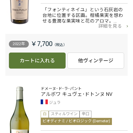
「フォンティネイユ」という石灰岩の
台地に位置する区画。柑橘果実を想わ
せる豊潤な果実味と花のアロマ。…
詳細を見る
￥7,700
2022年
カートに入れる
他ヴィンテージ
ドメーヌ･ド･ラ･パント
アルボワ キュヴェ･ドトンヌ NV
ジュラ
白
スティルワイン
辛口
ビオディナミ / ビオロジック (Demeter)