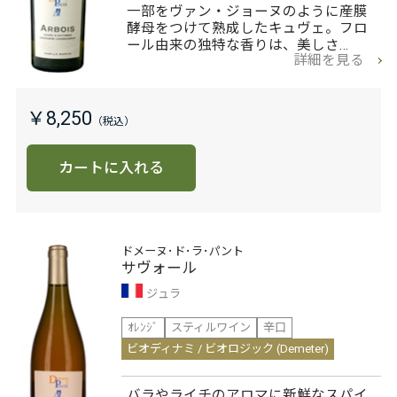
一部をヴァン・ジョーヌのように産膜
酵母をつけて熟成したキュヴェ。フロ
ール由来の独特な香りは、美しさ…
詳細を見る
￥8,250
カートに入れる
ドメーヌ･ド･ラ･パント
サヴォール
ジュラ
ｵﾚﾝｼﾞ
スティルワイン
辛口
ビオディナミ / ビオロジック (Demeter)
バラやライチのアロマに新鮮なスパイ