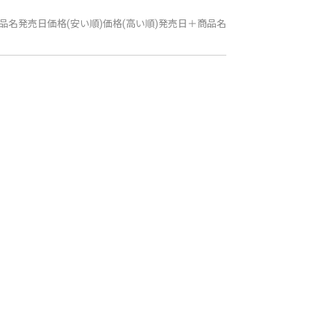
品名
発売日
価格(安い順)
価格(高い順)
発売日＋商品名