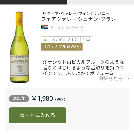
ザ･フェア･ヴァレー･ワインカンパニー
フェアヴァレー シュナン･ブラン
ウエスタン･ケープ
白
スティルワイン
辛口
サステナブル (SWSA)
洋ナシやトロピカルフルーツのような
香りとはじけるような舌触りを持つワ
インです。ふくよかでボリューム…
詳細を見る
￥1,980
2025年
カートに入れる