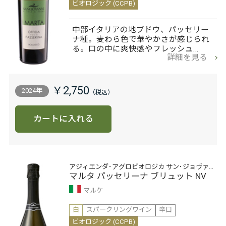
ビオロジック (CCPB)
中部イタリアの地ブドウ、パッセリー
ナ種。麦わら色で華やかさが感じられ
る。口の中に爽快感やフレッシュ…
詳細を見る
￥2,750
2024年
カートに入れる
アジィエンダ･アグロビオロジカ サン･ジョヴァン
ニ
マルタ パッセリーナ ブリュット NV
マルケ
白
スパークリングワイン
辛口
ビオロジック (CCPB)