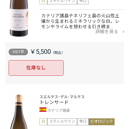
白
スティルワイン
辛口
カナリア諸島テネリフェ島の火山性土
壌から生まれるミネラリックな白。レ
モンやライムを想わせる引き締ま…
詳細を見る
￥5,500
2021年
在庫なし
スエルテス･デル･マルケス
トレンサード
カナリア諸島
白
スティルワイン
辛口
ビオロジック