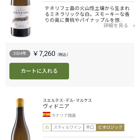
テネリフェ島の火山性土壌から生まれ
るミネラリックな白。スモーキーな香
りの奥に黄桃やパイナップルを想…
詳細を見る
￥7,260
2024年
カートに入れる
スエルテス･デル･マルケス
ヴィドニア
カナリア諸島
白
スティルワイン
辛口
ビオロジック