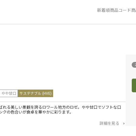
新着順
商品コード
商
やや甘口
サステナブル (HVE)
ばれる美しい景観を誇るロワール地方のロゼ。やや甘口でソフトな口
ンクの色合いが食卓を華やかに彩ります。
詳細を見る