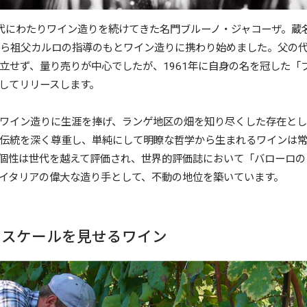
代にわたりワイン造りを続けてきた名門ブルーノ・ジャコーザ。蔵
から祖父カルロの指導のもとワイン造りに携わり始めました。父の
立せず、量り売りが中心でしたが、1961年に自身の名を冠した「
してリリースします。
ワイン造りに生涯を捧げ、ランゲ地区の畑を知り尽くした存在と
伝統を深く尊重し、単純にして明瞭な哲学から生まれるワインは
個性は世代を越えて評価され、世界的評価誌において「バローロの
イタリアの偉大な造り手として、不動の地位を築いています。
なスケールを見せるワイン