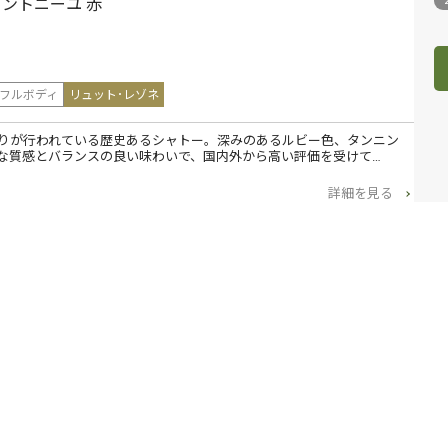
ォントニーユ 赤
フルボディ
リュット･レゾネ
造りが行われている歴史あるシャトー。深みのあるルビー色、タンニン
な質感とバランスの良い味わいで、国内外から高い評価を受けて…
詳細を見る