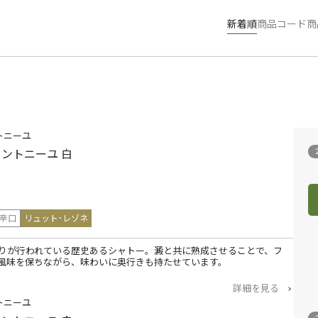
新着順
商品コード
商
トニーユ
ォントニーユ 白
辛口
リュット･レゾネ
造りが行われている歴史あるシャトー。澱と共に熟成させることで、フ
風味を保ちながら、味わいに奥行きも持たせています。
詳細を見る
トニーユ