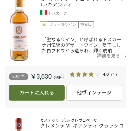
ル･キアンティ
トスカーナ
白
スティルワイン
極甘口
「聖なるワイン」と呼ばれるトスカー
ナ州伝統のデザートワイン。陰干しし
た白ブドウから造られ、輝く琥珀…
詳細を見る
4.0
（1）
￥3,630
2021年
カートに入れる
他ヴィンテージ
カステッリ･デル･グレヴェペーザ
クレメンテ VII キアンティ クラッシコ