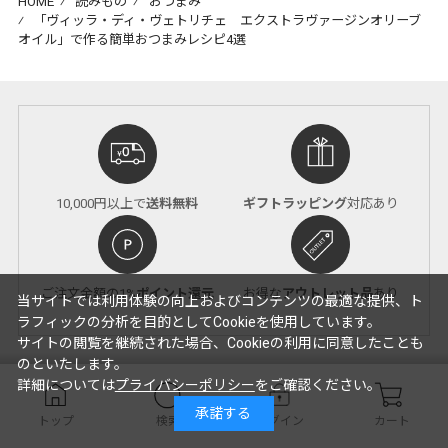
HOME
⁄
読みもの
⁄
おつまみ
⁄
「ヴィッラ・ディ・ヴェトリチェ エクストラヴァージンオリーブ
オイル」で作る簡単おつまみレシピ4選
10,000円以上で
送料無料
ギフトラッピング
対応あり
ご注文金額の1%
ポイント還元
お得な
アウトレット品
あり
当サイトでは利用体験の向上およびコンテンツの最適な提供、ト
ラフィックの分析を目的としてCookieを使用しています。
サイトの閲覧を継続された場合、Cookieの利用に同意したことも
のといたします。
詳細については
プライバシーポリシー
をご確認ください。
おつまみ
承諾する
トップ
検索
ログイン
カート