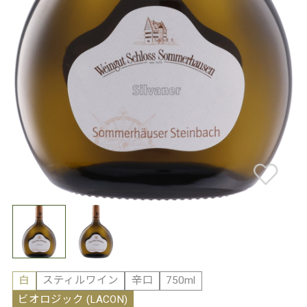
白
スティルワイン
辛口
750ml
ビオロジック (LACON)