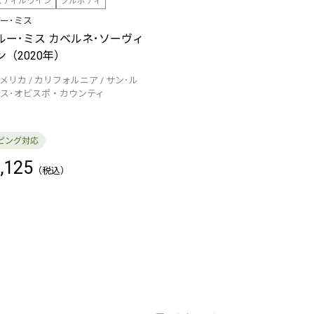
スティルワイン
フルボディ
ー･ミス
ルー･ミス カベルネ･ソーヴィ
ン（2020年）
メリカ
カリフォルニア
サン･ル
ス･オビスポ・カウンティ
,125