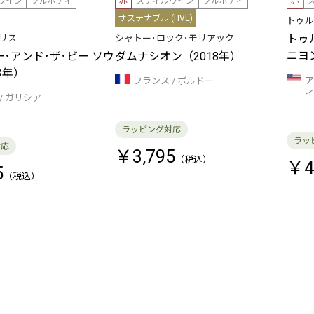
ワイン
フルボディ
赤
スティルワイン
フルボディ
赤
サステナブル (HVE)
トゥル
トゥ
マリス
シャトー･ロック･モリアック
ニヨ
ー･アンド･ザ･ビー ソウ
ダムナシオン（2018年）
3年）
ア
フランス
ボルドー
イ
ガリシア
￥3,795
￥4
5