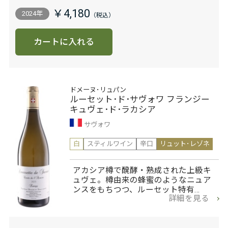
￥4,180
2024年
カートに入れる
ドメーヌ･リュパン
ルーセット･ド･サヴォワ フランジー
キュヴェ･ド･ラカシア
サヴォワ
白
スティルワイン
辛口
リュット･レゾネ
アカシア樽で醗酵・熟成された上級キ
ュヴェ。樽由来の蜂蜜のようなニュア
ンスをもちつつ、ルーセット特有…
詳細を見る