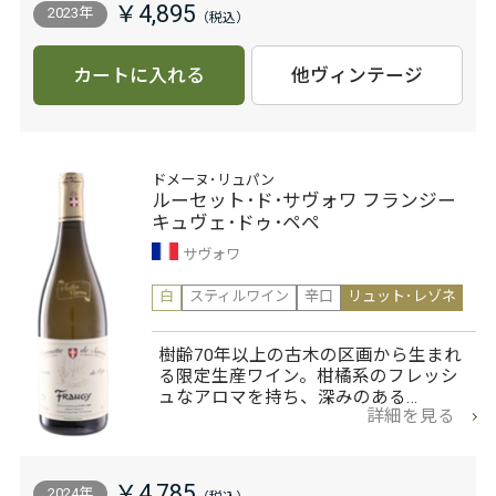
￥4,895
2023年
カートに入れる
他ヴィンテージ
ドメーヌ･リュパン
ルーセット･ド･サヴォワ フランジー
キュヴェ･ドゥ･ペペ
サヴォワ
白
スティルワイン
辛口
リュット･レゾネ
樹齢70年以上の古木の区画から生まれ
る限定生産ワイン。柑橘系のフレッシ
ュなアロマを持ち、深みのある…
詳細を見る
￥4,785
2024年