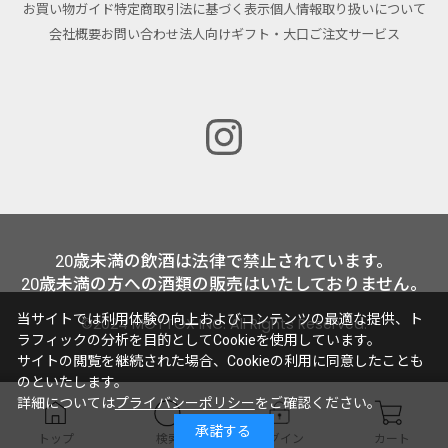
お買い物ガイド
特定商取引法に基づく表示
個人情報取り扱いについて
会社概要
お問い合わせ
法人向けギフト・大口ご注文サービス
20歳未満の飲酒は法律で禁止されています。
20歳未満の方への酒類の販売はいたしておりません。
当サイトでは利用体験の向上およびコンテンツの最適な提供、ト
©2024 MOTTOX INC. All Rights Reserved.
ラフィックの分析を目的としてCookieを使用しています。
サイトの閲覧を継続された場合、Cookieの利用に同意したことも
のといたします。
詳細については
プライバシーポリシー
をご確認ください。
承諾する
トップ
検索
ログイン
カート