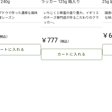
240g
ラッカー 125g 箱入り
25g
ブドウで作った濃厚な風味
いちじくと蜂蜜の香り豊か。イギリス
国産
産レーズン
のチーズ専門店が作るこだわりのクラ
な味
ッカー。
￥6
￥777
カートに入れる
カートに入れる