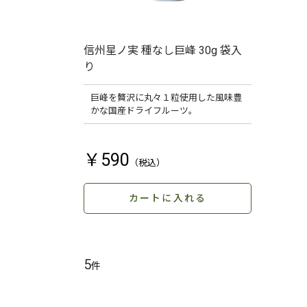
信州星ノ実 種なし巨峰 30g 袋入
り
巨峰を贅沢に丸々１粒使用した風味豊
かな国産ドライフルーツ。
￥590
カートに入れる
5
件