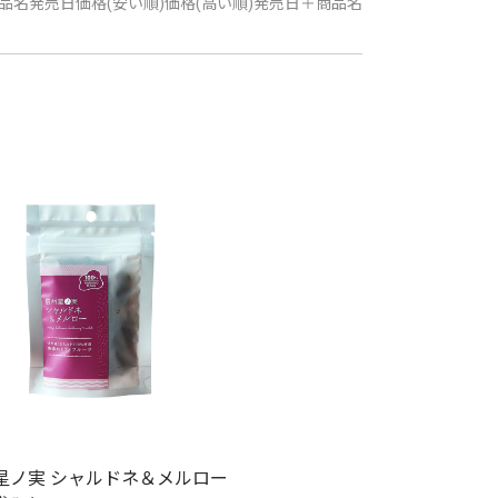
品名
発売日
価格(安い順)
価格(高い順)
発売日＋商品名
星ノ実 シャルドネ＆メルロー