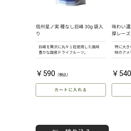
信州星ノ実 種なし巨峰 30g 袋入
味わい濃
り
厚レーズン
巨峰を贅沢に丸々１粒使用した風味
特に大き
豊かな国産ドライフルーツ。
味のアメ
￥590
￥54
カートに入れる