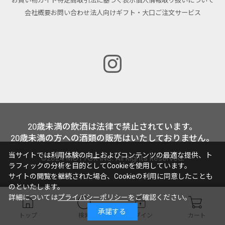
お買い物ガイド
特定商取引法に基づく表示
個人情報取り扱いについて
会社概要
お問い合わせ
法人向けギフト・大口ご注文サービス
20歳未満の飲酒は法律で禁止されています。
20歳未満の方への酒類の販売はいたしておりません。
当サイトでは利用体験の向上およびコンテンツの最適な提供、ト
©2024 MOTTOX INC. All Rights Reserved.
ラフィックの分析を目的としてCookieを使用しています。
サイトの閲覧を継続された場合、Cookieの利用に同意したことも
のといたします。
詳細については
プライバシーポリシー
をご確認ください。
承諾する
トップ
検索
ログイン
カート