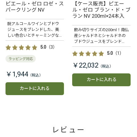
ピエール・ゼロ ロゼ・ス
【ケース販売】ピエー
パークリング NV
ル・ゼロ ブラン・ド・ブ
ラン NV 200ml×24本入
脱アルコ－ルワインとブドウ
ジュ－スをブレンドした、美
飲み切りサイズの200ml！南仏
しい色合いとチャ－ミングな
産シャルドネとシャルドネの
味わいが心地よいロゼ・スパ
ブドウジュ－スをブレンド
ークリングのワインテイスト
5.0
（3）
し、シャンパ－ニュのブラ
飲料です。
ン・ド・ブランの趣を表現し
5.0
（1）
たスパ－クリングのワインテ
￥22,032
イスト飲料です。（1本あたり
税込918円）
￥1,944
カートに入れる
カートに入れる
レビュー