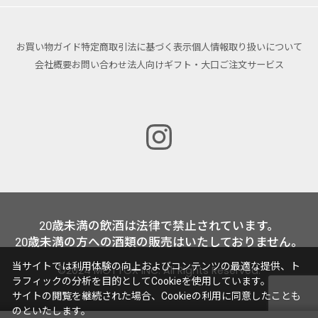
お買い物ガイド
特定商取引法に基づく表示
個人情報取り扱いについて
会社概要
お問い合わせ
法人向けギフト・大口ご注文サービス
20歳未満の飲酒は法律で禁止されています。
20歳未満の方への酒類の販売はいたしておりません。
当サイトでは利用体験の向上およびコンテンツの最適な提供、ト
©2024 MOTTOX INC. All Rights Reserved.
ラフィックの分析を目的としてCookieを使用しています。
サイトの閲覧を継続された場合、Cookieの利用に同意したことも
のといたします。