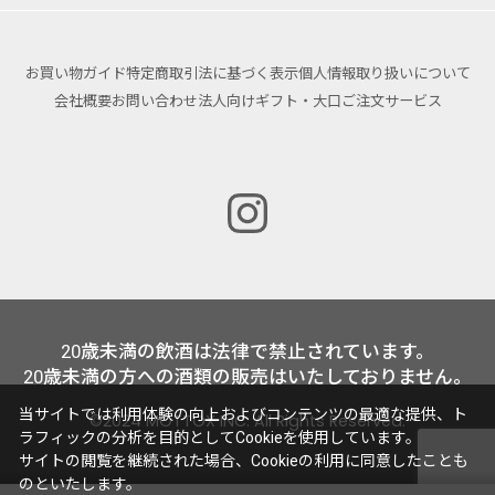
お買い物ガイド
特定商取引法に基づく表示
個人情報取り扱いについて
会社概要
お問い合わせ
法人向けギフト・大口ご注文サービス
20歳未満の飲酒は法律で禁止されています。
20歳未満の方への酒類の販売はいたしておりません。
当サイトでは利用体験の向上およびコンテンツの最適な提供、ト
©2024 MOTTOX INC. All Rights Reserved.
ラフィックの分析を目的としてCookieを使用しています。
サイトの閲覧を継続された場合、Cookieの利用に同意したことも
のといたします。