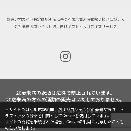
お買い物ガイド
特定商取引法に基づく表示
個人情報取り扱いについて
会社概要
お問い合わせ
法人向けギフト・大口ご注文サービス
20歳未満の飲酒は法律で禁止されています。
20歳未満の方への酒類の販売はいたしておりません。
当サイトでは利用体験の向上およびコンテンツの最適な提供、ト
©2024 MOTTOX INC. All Rights Reserved.
ラフィックの分析を目的としてCookieを使用しています。
サイトの閲覧を継続された場合、Cookieの利用に同意したことも
のといたします。