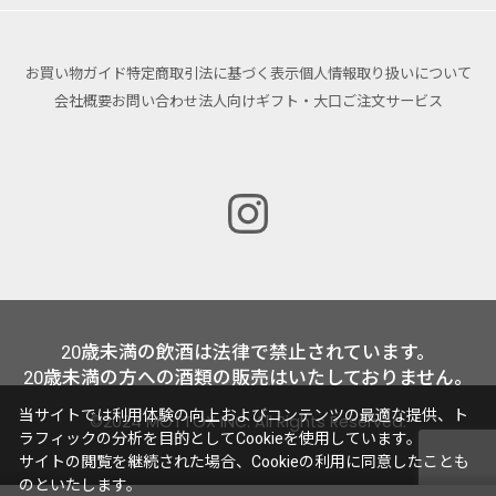
お買い物ガイド
特定商取引法に基づく表示
個人情報取り扱いについて
会社概要
お問い合わせ
法人向けギフト・大口ご注文サービス
20歳未満の飲酒は法律で禁止されています。
20歳未満の方への酒類の販売はいたしておりません。
当サイトでは利用体験の向上およびコンテンツの最適な提供、ト
©2024 MOTTOX INC. All Rights Reserved.
ラフィックの分析を目的としてCookieを使用しています。
サイトの閲覧を継続された場合、Cookieの利用に同意したことも
のといたします。