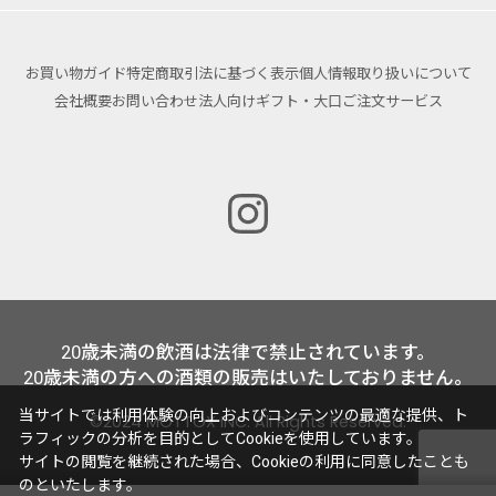
お買い物ガイド
特定商取引法に基づく表示
個人情報取り扱いについて
会社概要
お問い合わせ
法人向けギフト・大口ご注文サービス
20歳未満の飲酒は法律で禁止されています。
20歳未満の方への酒類の販売はいたしておりません。
当サイトでは利用体験の向上およびコンテンツの最適な提供、ト
©2024 MOTTOX INC. All Rights Reserved.
ラフィックの分析を目的としてCookieを使用しています。
サイトの閲覧を継続された場合、Cookieの利用に同意したことも
のといたします。