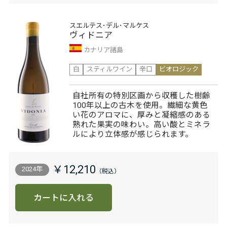
スエルテス･デル･マルケス
ヴィドニア
カナリア諸島
白
スティルワイン
辛口
ビオロジック
自社所有の特別区画から収穫した樹齢
100年以上の古木を使用。繊細な黄色
い花のアロマに、厚みと凝縮感のある
熟れた果実の味わい。高い酸とミネラ
ルにより立体感が感じられます。
￥12,210
2024年
カートに入れる