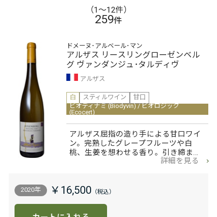
（1〜12件）
259
件
ドメーヌ･アルベール･マン
アルザス リースリングローゼンベル
グ ヴァンダンジュ･タルディヴ
アルザス
白
スティルワイン
甘口
ビオディナミ (Biodyvin) / ビオロジック
(Ecocert)
アルザス屈指の造り手による甘口ワイ
ン。完熟したグレープフルーツや白
桃、生姜を想わせる香り。引き締ま…
詳細を見る
￥16,500
2020年