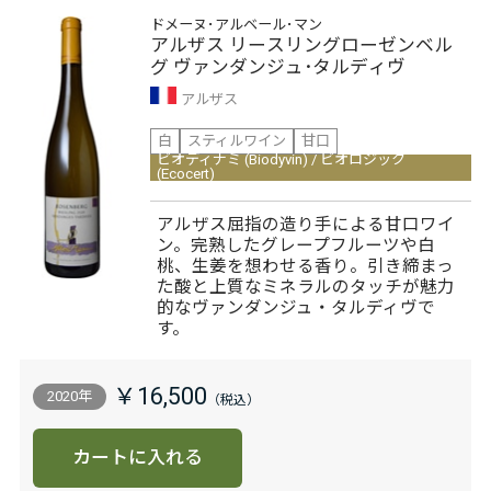
ドメーヌ･アルベール･マン
アルザス リースリングローゼンベル
グ ヴァンダンジュ･タルディヴ
アルザス
白
スティルワイン
甘口
ビオディナミ (Biodyvin) / ビオロジック
(Ecocert)
アルザス屈指の造り手による甘口ワイ
ン。完熟したグレープフルーツや白
桃、生姜を想わせる香り。引き締まっ
た酸と上質なミネラルのタッチが魅力
的なヴァンダンジュ・タルディヴで
す。
￥16,500
2020年
カートに入れる