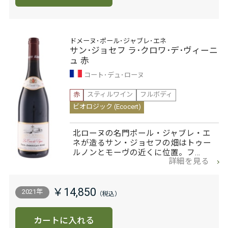
ドメーヌ･ポール･ジャブレ･エネ
サン･ジョセフ ラ･クロワ･デ･ヴィーニ
ュ 赤
コート･デュ･ローヌ
赤
スティルワイン
フルボディ
ビオロジック (Ecocert)
北ローヌの名門ポール・ジャブレ・エ
ネが造るサン・ジョセフの畑はトゥー
ルノンとモーヴの近くに位置。フ…
詳細を見る
￥14,850
2021年
カートに入れる