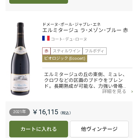
ドメーヌ･ポール･ジャブレ･エネ
エルミタージュ ラ･メゾン･ブルー 赤
コート･デュ･ローヌ
赤
スティルワイン
フルボディ
ビオロジック (Ecocert)
エルミタージュの丘の東側、ミュレ、
クロワなどの区画のブドウをブレン
ド。長期熟成が可能な、力強い骨格…
詳細を見る
￥16,115
2021年
カートに入れる
他ヴィンテージ