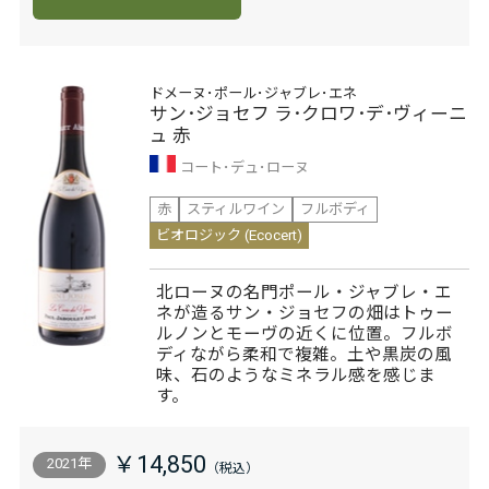
ドメーヌ･ポール･ジャブレ･エネ
サン･ジョセフ ラ･クロワ･デ･ヴィーニ
ュ 赤
コート･デュ･ローヌ
赤
スティルワイン
フルボディ
ビオロジック (Ecocert)
北ローヌの名門ポール・ジャブレ・エ
ネが造るサン・ジョセフの畑はトゥー
ルノンとモーヴの近くに位置。フルボ
ディながら柔和で複雑。土や黒炭の風
味、石のようなミネラル感を感じま
す。
￥14,850
2021年