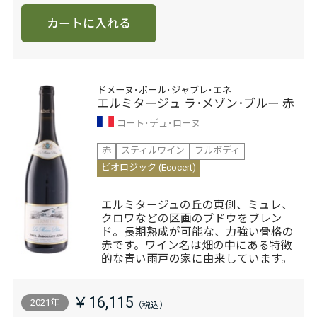
カートに入れる
ドメーヌ･ポール･ジャブレ･エネ
エルミタージュ ラ･メゾン･ブルー 赤
コート･デュ･ローヌ
赤
スティルワイン
フルボディ
ビオロジック (Ecocert)
エルミタージュの丘の東側、ミュレ、
クロワなどの区画のブドウをブレン
ド。長期熟成が可能な、力強い骨格の
赤です。ワイン名は畑の中にある特徴
的な青い雨戸の家に由来しています。
￥16,115
2021年